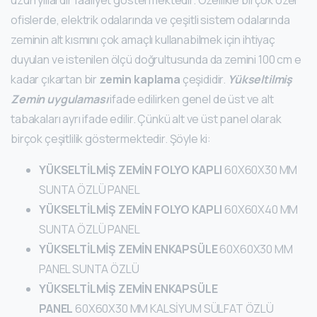
uzun yıllardır faaliyet göstermektedir. Özellikle birçok özel
ofislerde, elektrik odalarında ve çeşitli sistem odalarında
zeminin alt kısmını çok amaçlı kullanabilmek için ihtiyaç
duyulan ve istenilen ölçü doğrultusunda da zemini 100 cm e
kadar çıkartan bir
zemin kaplama
çeşididir.
Yükseltilmiş
Zemin uygulaması
ifade edilirken genel de üst ve alt
tabakaları ayrı ifade edilir. Çünkü alt ve üst panel olarak
birçok çeşitlilik göstermektedir. Şöyle ki:
YÜKSELTİLMİŞ ZEMİN FOLYO KAPLI
60X60X30 MM
SUNTA ÖZLÜ PANEL
YÜKSELTİLMİŞ ZEMİN FOLYO KAPLI
60X60X40 MM
SUNTA ÖZLÜ PANEL
YÜKSELTİLMİŞ ZEMİN ENKAPSÜLE
60X60X30 MM
PANEL SUNTA ÖZLÜ
YÜKSELTİLMİŞ ZEMİN ENKAPSÜLE
PANEL
60X60X30 MM KALSİYUM SÜLFAT ÖZLÜ