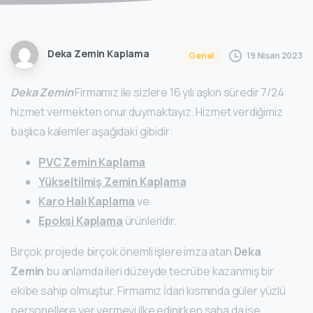
Deka Zemin Kaplama
19 Nisan 2023
Genel
Deka Zemin
Firmamız ile sizlere 16 yılı aşkın süredir 7/24
hizmet vermekten onur duymaktayız. Hizmet verdiğimiz
başlıca kalemler aşağıdaki gibidir:
PVC Zemin Kaplama
Yükseltilmiş Zemin Kaplama
Karo Halı Kaplama
ve
Epoksi Kaplama
ürünleridir.
Birçok projede birçok önemli işlere imza atan
Deka
Zemin
bu anlamda ileri düzeyde tecrübe kazanmış bir
ekibe sahip olmuştur. Firmamız İdari kısmında güler yüzlü
personellere yer vermeyi ilke edinirken saha da ise