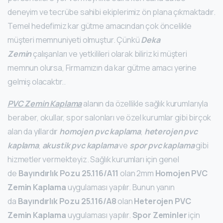
deneyim ve tecrübe sahibi ekiplerimiz ön plana çıkmaktadır.
Temel hedefimiz kar gütme amacından çok öncelikle
müşteri memnuniyeti olmuştur. Çünkü
Deka
Zemin
çalışanları ve yetkilileri olarak biliriz ki müşteri
memnun olursa, Firmamızın da kar gütme amacı yerine
gelmiş olacaktır..
PVC Zemin Kaplama
alanın da özellikle sağlık kurumlarıyla
beraber, okullar, spor salonları ve özel kurumlar gibi birçok
alan da yıllardır
homojen pvc kaplama
,
heterojen pvc
kaplama
,
akustik pvc kaplama
ve
spor pvc kaplama
gibi
hizmetler vermekteyiz. Sağlık kurumları için genel
de
Bayındırlık Pozu 25.116/A11
olan 2mm
Homojen PVC
Zemin Kaplama
uygulaması yapılır. Bunun yanın
da
Bayındırlık Pozu 25.116/A8
olan
Heterojen PVC
Zemin Kaplama
uygulaması yapılır.
Spor Zeminler
için