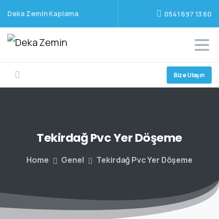
Deka Zemin Kaplama
0541 697 13 60
Bize Ulaşın
Tekirdağ
Pvc
Yer
Döşeme
Home
Genel
Tekirdağ Pvc Yer Döşeme