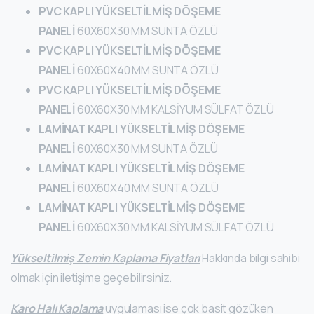
PVC KAPLI YÜKSELTİLMİŞ DÖŞEME
PANELİ
60X60X30 MM SUNTA ÖZLÜ
PVC KAPLI YÜKSELTİLMİŞ DÖŞEME
PANELİ
60X60X40 MM SUNTA ÖZLÜ
PVC KAPLI YÜKSELTİLMİŞ DÖŞEME
PANELİ
60X60X30 MM KALSİYUM SÜLFAT ÖZLÜ
LAMİNAT KAPLI YÜKSELTİLMİŞ DÖŞEME
PANELİ
60X60X30 MM SUNTA ÖZLÜ
LAMİNAT KAPLI YÜKSELTİLMİŞ DÖŞEME
PANELİ
60X60X40 MM SUNTA ÖZLÜ
LAMİNAT KAPLI YÜKSELTİLMİŞ DÖŞEME
PANELİ
60X60X30 MM KALSİYUM SÜLFAT ÖZLÜ
Yükseltilmiş Zemin Kaplama Fiyatları
Hakkında bilgi sahibi
olmak için iletişime geçebilirsiniz.
Karo Halı Kaplama
uygulaması ise çok basit gözüken