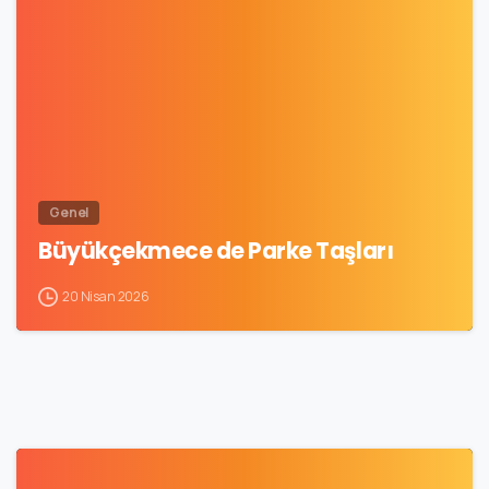
0
Genel
Büyükçekmece de Parke Taşları
20 Nisan 2026
0