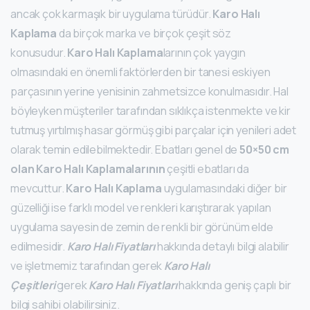
ancak çok karmaşık bir uygulama türüdür.
Karo Halı
Kaplama
da birçok marka ve birçok çeşit söz
konusudur.
Karo Halı Kaplama
larının çok yaygın
olmasındaki en önemli faktörlerden bir tanesi eskiyen
parçasının yerine yenisinin zahmetsizce konulmasıdır. Hal
böyleyken müşteriler tarafından sıklıkça istenmekte ve kir
tutmuş yırtılmış hasar görmüş gibi parçalar için yenileri adet
olarak temin edilebilmektedir. Ebatları genel de
50×50 cm
olan Karo Halı Kaplamalarının
çeşitli ebatları da
mevcuttur.
Karo Halı Kaplama
uygulamasındaki diğer bir
güzelliği ise farklı model ve renkleri karıştırarak yapılan
uygulama sayesin de zemin de renkli bir görünüm elde
edilmesidir.
Karo Halı Fiyatları
hakkında detaylı bilgi alabilir
ve işletmemiz tarafından gerek
Karo Halı
Çeşitleri
gerek
Karo Halı Fiyatları
hakkında geniş çaplı bir
bilgi sahibi olabilirsiniz.