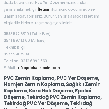
Sizde bu ayrıcalıklı
Pvc Yer Döşeme
hizmetinden
yararlanabilmek için
İletişim
Formunu doldurarak bize
ulaşım sağlayabilirsiniz. Bunun yanı sıra aşağıda ki iletişim
bilgileri ile bizlere ulaşım sağlayabilirsiniz.
0533 574 6310
(Zahir Bey)
0541 697 13 60
(Ali Bey)
Teknik Bilgi
0533 591 3589
Telefon:
0212 699 1 360
E-Mail:
info@deka-zemin.com
PVC Zemin Kaplama, PVC Yer Döşeme,
Hamjen Zemin Kaplama, Sağlıklı Zemin
Kaplama, Karo Halı Döşeme, Epoksi
Döşeme, Tekirdağ PVC Zemin Kaplama,
Tekirdağ PVC Yer Döşeme, Tekirdağ