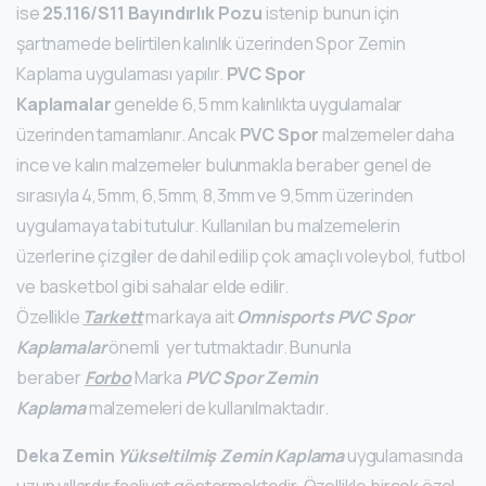
ise
25.116/S11 Bayındırlık Pozu
istenip bunun için
şartnamede belirtilen kalınlık üzerinden Spor Zemin
Kaplama uygulaması yapılır.
PVC Spor
Kaplamalar
genelde 6,5 mm kalınlıkta uygulamalar
üzerinden tamamlanır. Ancak
PVC Spor
malzemeler daha
ince ve kalın malzemeler bulunmakla beraber genel de
sırasıyla 4,5mm, 6,5mm, 8,3mm ve 9,5mm üzerinden
uygulamaya tabi tutulur. Kullanılan bu malzemelerin
üzerlerine çizgiler de dahil edilip çok amaçlı voleybol, futbol
ve basketbol gibi sahalar elde edilir.
Özellikle
Tarkett
markaya ait
Omnisports PVC Spor
Kaplamalar
önemli yer tutmaktadır. Bununla
beraber
Forbo
Marka
PVC Spor Zemin
Kaplama
malzemeleri de kullanılmaktadır.
Deka Zemin
Yükseltilmiş Zemin Kaplama
uygulamasında