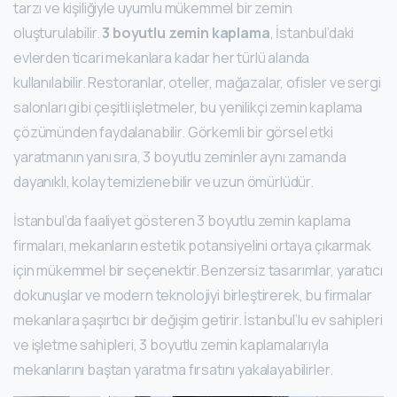
tarzı ve kişiliğiyle uyumlu mükemmel bir zemin
oluşturulabilir.
3 boyutlu zemin kaplama
, İstanbul’daki
evlerden ticari mekanlara kadar her türlü alanda
kullanılabilir. Restoranlar, oteller, mağazalar, ofisler ve sergi
salonları gibi çeşitli işletmeler, bu yenilikçi zemin kaplama
çözümünden faydalanabilir. Görkemli bir görsel etki
yaratmanın yanı sıra, 3 boyutlu zeminler aynı zamanda
dayanıklı, kolay temizlenebilir ve uzun ömürlüdür.
İstanbul’da faaliyet gösteren 3 boyutlu zemin kaplama
firmaları, mekanların estetik potansiyelini ortaya çıkarmak
için mükemmel bir seçenektir. Benzersiz tasarımlar, yaratıcı
dokunuşlar ve modern teknolojiyi birleştirerek, bu firmalar
mekanlara şaşırtıcı bir değişim getirir. İstanbul’lu ev sahipleri
ve işletme sahipleri, 3 boyutlu zemin kaplamalarıyla
mekanlarını baştan yaratma fırsatını yakalayabilirler.