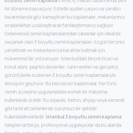
boyutlu zemin kaplama
trendi, iç mekan tasarımında yeni
bir döneme kapı açıyor. Estetik açıdan çarpıcı ve yaratıcı
tasarımlarıyla göz kamaştıran bu kaplamalar, mekanlarınızı
sıradanlıktan uzaklaştırarak farklılaştırmanızı sağlıyor.
Geleneksel zemin kaplamalarından sıkılanlar için ideal bir
seçenek olan 3 boyutlu zemin kaplamaları, özgün tarzınızı
yansıtmak ve mekanlarınıza karakter katmak için
mükemmel bir yol sunuyor. İstanbul’daki birçok ticari ve
konut alanı, şaşırtıcı desenler, canlı renkler ve gerçekçi
görüntülerle süslenen 3 boyutlu zemin kaplamalarıyla
dönüşüm geçiriyor. Bu benzersiz kaplamalar, her türlü
zemin yüzeyine uygulanabilen esnek bir malzeme
kullanılarak üretilir. Bu sayede, beton, ahşap veya seramik
gibi farklı alt zeminlerde sorunsuz bir şekilde
kullanılabilmektedir.
İstanbul 3 boyutlu zemin kaplama
talepleri arttıkça, profesyonel uygulayıcılar da bu alanda