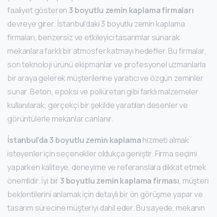
faaliyet gösteren
3 boyutlu zemin kaplama firmaları
devreye girer. İstanbul’daki 3 boyutlu zemin kaplama
firmaları, benzersiz ve etkileyici tasarımlar sunarak
mekanlara farklı bir atmosfer katmayı hedefler. Bu firmalar,
son teknoloji ürünü ekipmanlar ve profesyonel uzmanlarla
bir araya gelerek müşterilerine yaratıcı ve özgün zeminler
sunar. Beton, epoksi ve poliüretan gibi farklı malzemeler
kullanılarak, gerçekçi bir şekilde yaratılan desenler ve
görüntülerle mekanlar canlanır.
İstanbul’da 3 boyutlu zemin kaplama
hizmeti almak
isteyenler için seçenekler oldukça geniştir. Firma seçimi
yaparken kaliteye, deneyime ve referanslara dikkat etmek
önemlidir. İyi bir
3 boyutlu zemin kaplama firması
, müşteri
beklentilerini anlamak için detaylı bir ön görüşme yapar ve
tasarım sürecine müşteriyi dahil eder. Bu sayede, mekanın