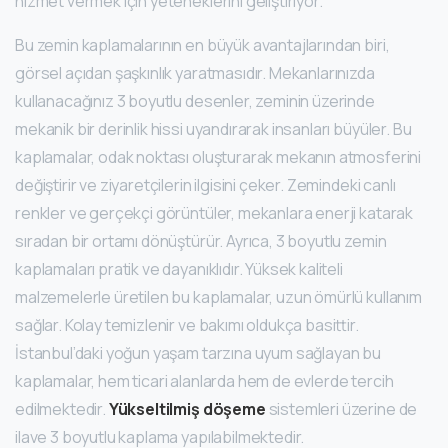
hizmet vermek için yeteneklerini geliştiriyor.
Bu zemin kaplamalarının en büyük avantajlarından biri,
görsel açıdan şaşkınlık yaratmasıdır. Mekanlarınızda
kullanacağınız 3 boyutlu desenler, zeminin üzerinde
mekanik bir derinlik hissi uyandırarak insanları büyüler. Bu
kaplamalar, odak noktası oluşturarak mekanın atmosferini
değiştirir ve ziyaretçilerin ilgisini çeker. Zemindeki canlı
renkler ve gerçekçi görüntüler, mekanlara enerji katarak
sıradan bir ortamı dönüştürür. Ayrıca, 3 boyutlu zemin
kaplamaları pratik ve dayanıklıdır. Yüksek kaliteli
malzemelerle üretilen bu kaplamalar, uzun ömürlü kullanım
sağlar. Kolay temizlenir ve bakımı oldukça basittir.
İstanbul’daki yoğun yaşam tarzına uyum sağlayan bu
kaplamalar, hem ticari alanlarda hem de evlerde tercih
edilmektedir.
Yükseltilmiş döşeme
sistemleri üzerine de
ilave 3 boyutlu kaplama yapılabilmektedir.