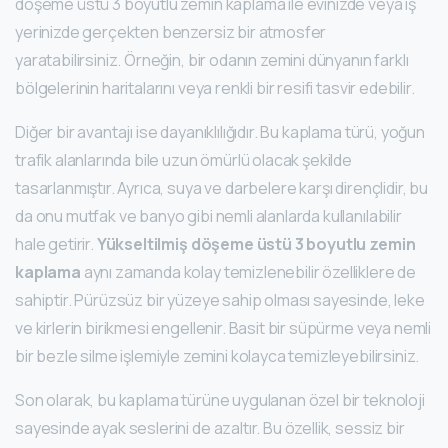
döşeme üstü 3 boyutlu zemin kaplama ile evinizde veya iş
yerinizde gerçekten benzersiz bir atmosfer
yaratabilirsiniz. Örneğin, bir odanın zemini dünyanın farklı
bölgelerinin haritalarını veya renkli bir resifi tasvir edebilir.
Diğer bir avantajı ise dayanıklılığıdır. Bu kaplama türü, yoğun
trafik alanlarında bile uzun ömürlü olacak şekilde
tasarlanmıştır. Ayrıca, suya ve darbelere karşı dirençlidir, bu
da onu mutfak ve banyo gibi nemli alanlarda kullanılabilir
hale getirir.
Yükseltilmiş döşeme üstü 3 boyutlu zemin
kaplama
aynı zamanda kolay temizlenebilir özelliklere de
sahiptir. Pürüzsüz bir yüzeye sahip olması sayesinde, leke
ve kirlerin birikmesi engellenir. Basit bir süpürme veya nemli
bir bezle silme işlemiyle zemini kolayca temizleyebilirsiniz.
Son olarak, bu kaplama türüne uygulanan özel bir teknoloji
sayesinde ayak seslerini de azaltır. Bu özellik, sessiz bir