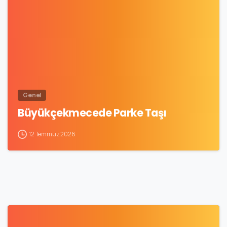
0
Genel
Büyükçekmecede Parke Taşı
12 Temmuz 2026
0