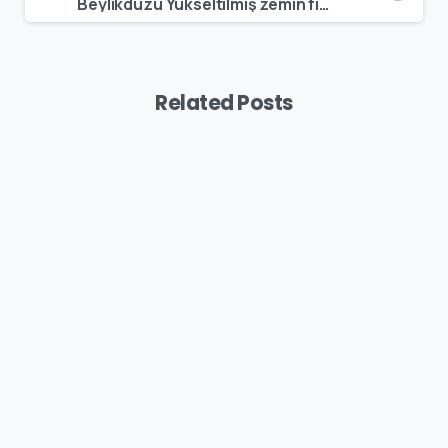
Beylikdüzü Yükseltilmiş zemin fiyatları – Zemin Kaplama-PVC Zemin
Related Posts