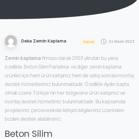
Deka Zemin Kaplama
24 Nisan 2023
Genel
Zemin kaplama
firması olarak 2003 yılından bu yana
özellikle Beton Silim Parlatma ve diğer zemin kaplama
ürünleri için hem ürün satışımız hem de satış sonrası montaj
destek hizmetlerimiz bulunmaktadır. Özellikle Aydın başta
olmak üzere Türkiye’nin her bölgesine ürün satışımız ve
montaj destek hizmetimiz bulunmaktadır. Bu kapsamda
projeleriniz çercevesinde iletişim bilgilerimiz üzerinden
bizden destek alabilirsiniz.
Beton Silim