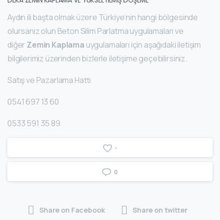
DEKA ZEMİN KAPLAMA VE YÜKSELTİLMİŞ DÖŞEME
Aydın ili başta olmak üzere Türkiye’nin hangi bölgesinde
olursanız olun Beton Silim Parlatma uygulamaları ve
diğer
Zemin Kaplama
uygulamaları için aşağıdaki iletişim
bilgilerimiz üzerinden bizlerle iletişime geçebilirsiniz.
Satış ve Pazarlama Hattı
0541 697 13 60
0533 591 35 89
-
0
Share on Facebook
Share on twitter