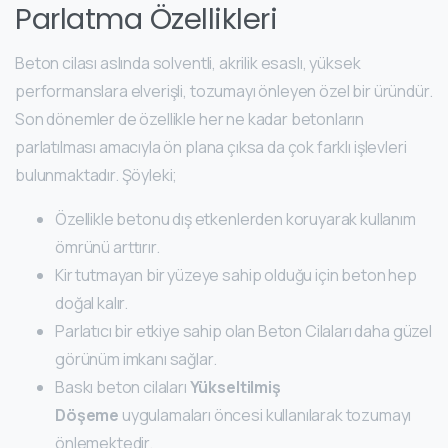
Parlatma Özellikleri
Beton cilası aslında solventli, akrilik esaslı, yüksek
performanslara elverişli, tozumayı önleyen özel bir üründür.
Son dönemler de özellikle her ne kadar betonların
parlatılması amacıyla ön plana çıksa da çok farklı işlevleri
bulunmaktadır. Şöyleki;
Özellikle betonu dış etkenlerden koruyarak kullanım
ömrünü arttırır.
Kir tutmayan bir yüzeye sahip olduğu için beton hep
doğal kalır.
Parlatıcı bir etkiye sahip olan Beton Cilaları daha güzel
görünüm imkanı sağlar.
Baskı beton cilaları
Yükseltilmiş
Döşeme
uygulamaları öncesi kullanılarak tozumayı
önlemektedir.