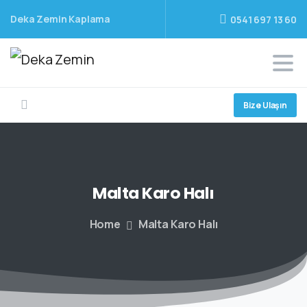
Deka Zemin Kaplama
0541 697 13 60
Bize Ulaşın
Malta
Karo
Halı
Home
Malta Karo Halı